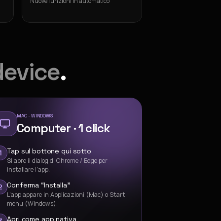
Nuove funzioni in automatico
device
.
MAC · WINDOWS
Computer · 1 click
Tap sul bottone qui sotto
1
Si apre il dialog di Chrome / Edge per
installare l'app.
Conferma “Installa”
2
L'app appare in Applicazioni (Mac) o Start
menu (Windows).
Apri come app nativa
3