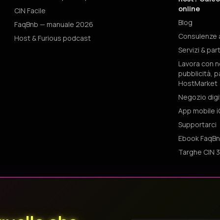
online
CIN Facile
Blog
FaqBnb — manuale 2026
Consulenze af
Host & Furious podcast
Servizi & par
Lavora con n
pubblicità, p
HostMarket
Negozio digi
App mobile 
Supportarci
Ebook FaqBn
Targhe CIN 