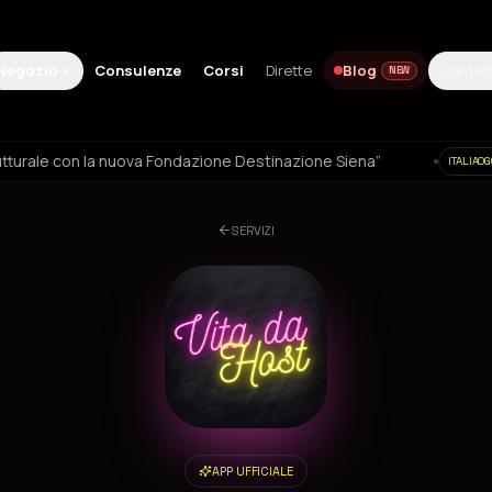
Negozio
Consulenze
Corsi
Dirette
Contatt
Blog
NEW
nuova Fondazione Destinazione Siena”
Airbnb scopre u
ITALIAOGGI
SERVIZI
APP UFFICIALE