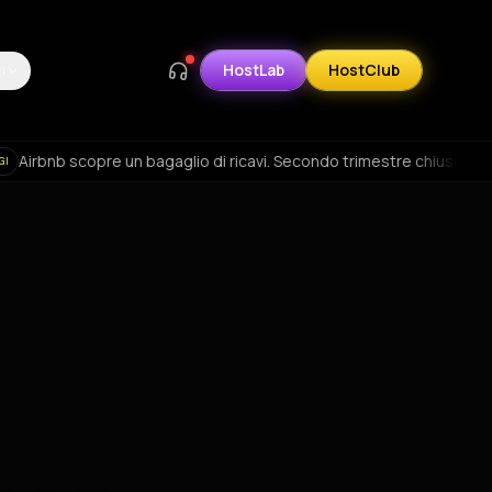
HostLab
HostClub
i
n bagaglio di ricavi. Secondo trimestre chiuso in crescita
I