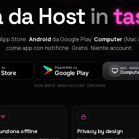
a da Host
in
ta
'App Store.
Android
da Google Play.
Computer
(Mac 
come app con notifiche. Gratis. Niente account.
 su
Disponibile su
MAC · WIN
 Store
Google Play
Computer 
100% GRATIS · SENZA ACCOUNT · ZERO SPAM
unziona offline
Privacy by design