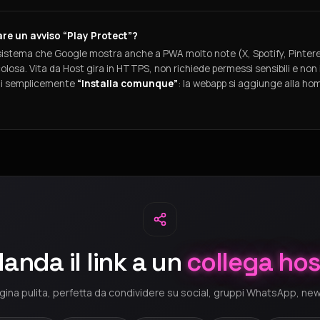
re un avviso “Play Protect”?
 sistema che Google mostra anche a PWA molto note (X, Spotify, Pintere
colosa. Vita da Host gira in HTTPS, non richiede permessi sensibili e non i
mi semplicemente
“Installa comunque”
: la webapp si aggiunge alla ho
anda il link a un
collega hos
ina pulita, perfetta da condividere su social, gruppi WhatsApp, new