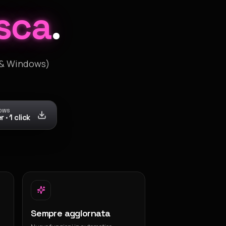
sca
.
& Windows)
DOWS
· 1 click
Sempre aggiornata