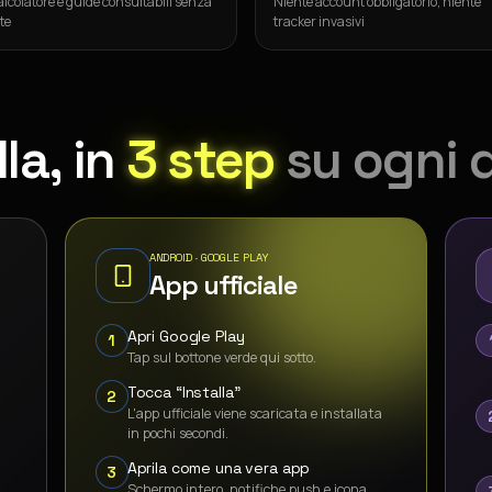
lcolatore e guide consultabili senza
Niente account obbligatorio, niente
te
tracker invasivi
la, in
3 step
su ogni 
ANDROID · GOOGLE PLAY
App ufficiale
o
Apri Google Play
1
Tap sul bottone verde qui sotto.
Tocca “Installa”
2
L'app ufficiale viene scaricata e installata
in pochi secondi.
Aprila come una vera app
3
Schermo intero, notifiche push e icona