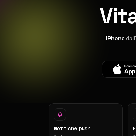
Vit
iPhone
dall
Scarica
App
Notifiche push
F