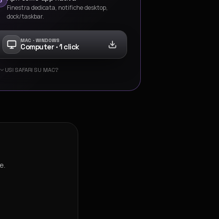
Finestra dedicata, notifiche desktop,
dock/taskbar.
MAC · WINDOWS
Computer · 1 click
USI SAFARI SU MAC?
e.