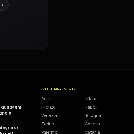
ink
/ AFFITTI BREVI PER CITTÀ
Roma
Milano
e guadagni
Firenze
Napoli
king e
Venezia
Bologna
Torino
Genova
dagna un
Palermo
Catania
lo netto