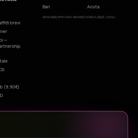
Bari
Aosta
AVVIA B&B
·
APRI CASA VACANZE
·
CONSULENZE LOCALI
fitti brevi
tner
oi —
artnership,
tale
iOS
b (9,90€)
3D