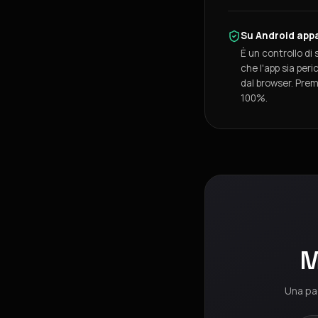
Su Android appa
È un controllo di
che l'app sia peri
dal browser. Pre
100%.
M
Una pag