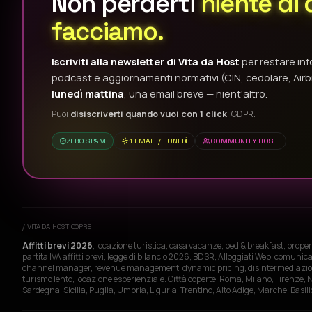
Non perderti
niente di 
facciamo.
Iscriviti alla newsletter di Vita da Host
per restare inf
podcast e aggiornamenti normativi (CIN, cedolare, Air
lunedì mattina
, una email breve — nient'altro.
Puoi
disiscriverti quando vuoi con 1 click
. GDPR.
ZERO SPAM
1 EMAIL / LUNEDÌ
COMMUNITY HOST
/ VITA DA HOST COPRE
Affitti brevi 2026
, locazione turistica, casa vacanze, bed & breakfast, prope
partita IVA affitti brevi, legge di bilancio 2026, BDSR, Alloggiati Web, comun
channel manager, revenue management, dynamic pricing, disintermediazione, g
turismo lento, locazione esperienziale. Città coperte: Roma, Milano, Firenze, N
Sardegna, Sicilia, Puglia, Umbria, Liguria, Trentino, Alto Adige, Marche, Basil