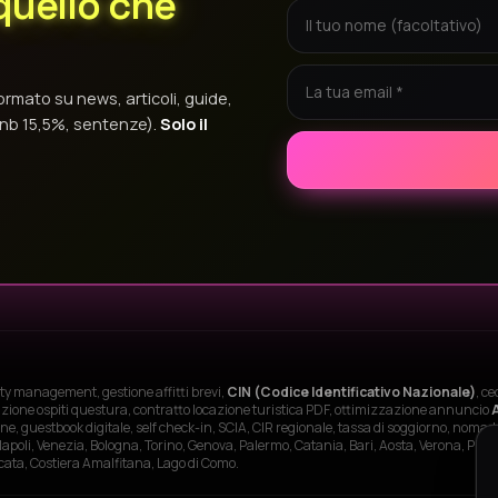
quello che
ormato su news, articoli, guide,
bnb 15,5%, sentenze).
Solo il
rty management, gestione affitti brevi,
CIN (Codice Identificativo Nazionale)
, c
icazione ospiti questura, contratto locazione turistica PDF, ottimizzazione annuncio
uestbook digitale, self check-in, SCIA, CIR regionale, tassa di soggiorno, nomade
apoli, Venezia, Bologna, Torino, Genova, Palermo, Catania, Bari, Aosta, Verona, Pisa,
icata, Costiera Amalfitana, Lago di Como.