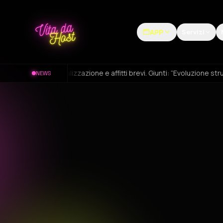
APP
Servizi
nalizzazione e affitti brevi. Giunti: “Evoluzione strutturale con la 
NEWS