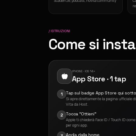
Scadenze, podcast, novità community
Ca
re
/ ISTRUZIONI
Come si instal
IPHONE · IOS 14+
App Store · 1 tap
Tap sul badge App Store qui sott
1
Si apre direttamente la pagina ufficiale di
Vita da Host.
Tocca “Ottieni”
2
Apple ti chiederà Face ID / Touch ID come
per ogni app.
Aprila dalla home
3