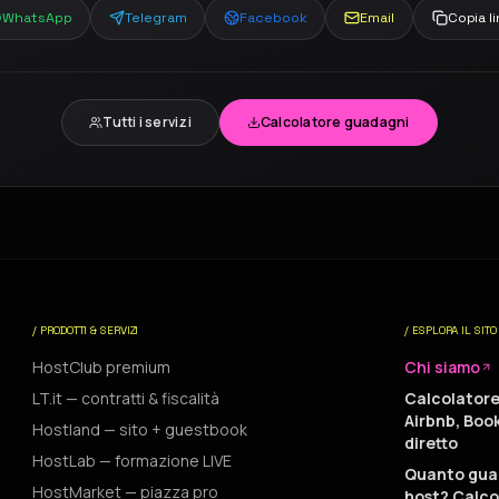
WhatsApp
Telegram
Facebook
Email
Copia l
Tutti i servizi
Calcolatore guadagni
/ PRODOTTI & SERVIZI
/ ESPLORA IL SITO
HostClub premium
Chi siamo
LT.it — contratti & fiscalità
Calcolator
Airbnb, Boo
Hostland — sito + guestbook
diretto
HostLab — formazione LIVE
Quanto gua
HostMarket — piazza pro
host? Calco