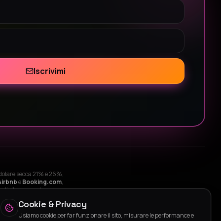
Iscrivimi
edolare secca 21% e 26%,
Airbnb
e
Booking.com
,
 digitale, smart working,
 Rimini. Regioni: Toscana,
Cookie & Privacy
Usiamo cookie per far funzionare il sito, misurare le performance e