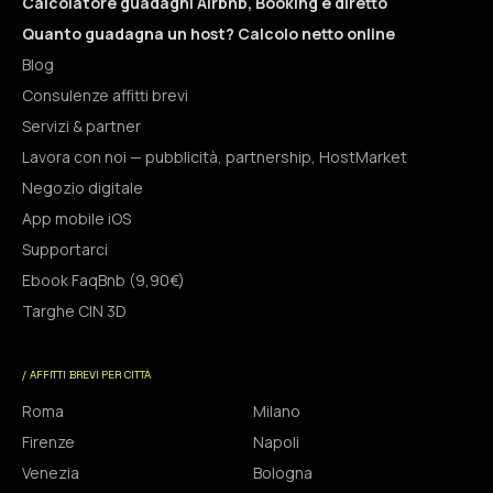
Calcolatore guadagni Airbnb, Booking e diretto
Quanto guadagna un host? Calcolo netto online
Blog
Consulenze affitti brevi
Servizi & partner
Lavora con noi — pubblicità, partnership, HostMarket
Negozio digitale
App mobile iOS
Supportarci
Ebook FaqBnb (9,90€)
Targhe CIN 3D
/ AFFITTI BREVI PER CITTÀ
Roma
Milano
Firenze
Napoli
Venezia
Bologna