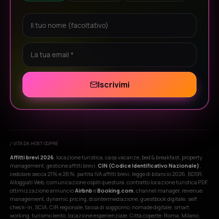
Iscrivimi
/ VITA DA HOST COPRE
Affitti brevi 2026
, locazione turistica, casa vacanze, bed & breakfast, property
management, gestione affitti brevi,
CIN (Codice Identificativo Nazionale)
,
cedolare secca 21% e 26%, partita IVA affitti brevi, legge di bilancio 2026, BDSR,
Alloggiati Web, comunicazione ospiti questura, contratto locazione turistica PDF,
ottimizzazione annuncio
Airbnb
e
Booking.com
, channel manager, revenue
management, dynamic pricing, disintermediazione, guestbook digitale, self
check-in, SCIA, CIR regionale, tassa di soggiorno, nomade digitale, smart
working, turismo lento, locazione esperienziale. Città coperte: Roma, Milano,