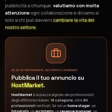
pubblicità a chiunque:
valutiamo con molta
attenzione
ogni collaborazione e diciamo sì
solo a chi può davvero
cambiare la vita del
nostro settore
.
/ SEI UN PROFESSIONISTA, UNA STARTUP O UN'AZIENDA?
Pubblica il tuo annuncio su
HostMarket
.
HostMarket
è la piazza digitale dei professionisti
degli affitti brevi italiani:
18 categorie
, oltre
80
professionisti
verificati. Se sei un
home stager
, un
fotografo
, un
architetto
, un
revenue manager
, un