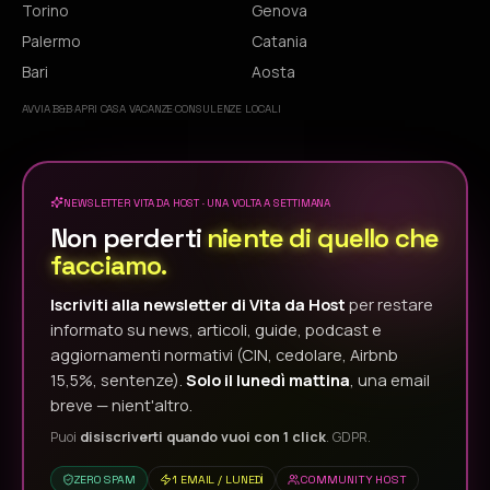
Torino
Genova
Palermo
Catania
Bari
Aosta
AVVIA B&B
·
APRI CASA VACANZE
·
CONSULENZE LOCALI
NEWSLETTER VITA DA HOST · UNA VOLTA A SETTIMANA
Non perderti
niente di quello che
facciamo.
Iscriviti alla newsletter di Vita da Host
per restare
informato su news, articoli, guide, podcast e
aggiornamenti normativi (CIN, cedolare, Airbnb
15,5%, sentenze).
Solo il lunedì mattina
, una email
breve — nient'altro.
Puoi
disiscriverti quando vuoi con 1 click
. GDPR.
ZERO SPAM
1 EMAIL / LUNEDÌ
COMMUNITY HOST