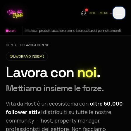
→
APRI IL MENU
 le modifiche ai prodotti accelereranno la crescita dei pernottamenti
NEWS
IT.
CONTATTI
LAVORA CON NOI
LAVORIAMO INSIEME
Lavora con
noi
.
Mettiamo insieme le forze.
Vita da Host è un ecosistema con
oltre 60.000
follower attivi
distribuiti su tutte le nostre
community — host, property manager,
professionisti del settore. Non facciamo