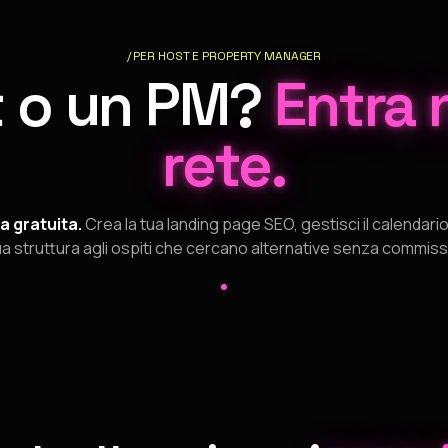
/ PER HOST E PROPERTY MANAGER
t o un PM?
Entra 
rete.
a gratuita.
Crea la tua landing page SEO, gestisci il calendari
ua struttura agli ospiti che cercano alternative senza commiss