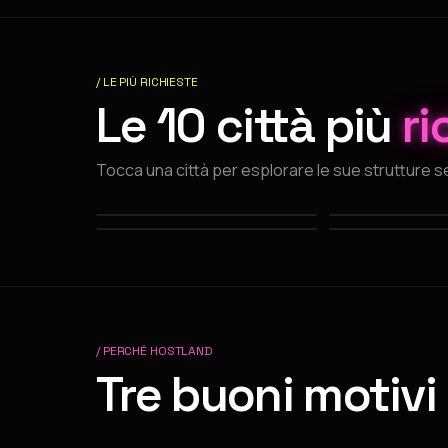
/ LE PIÙ RICHIESTE
Le 10 città più
ri
Tocca una città per esplorare le sue strutture 
Roma
Milano
Torino
Bologna
SENZA COMMISSIONI
SENZA COMMISSIONI
SENZA COMMISSIONI
SENZA COMMISSIONI
#
1
#
2
#
6
#
7
/ PERCHÉ HOSTLAND
Tre buoni motivi