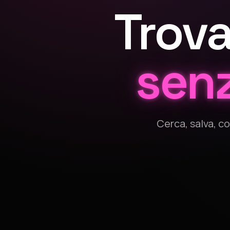
Trova
senz
Cerca, salva, c