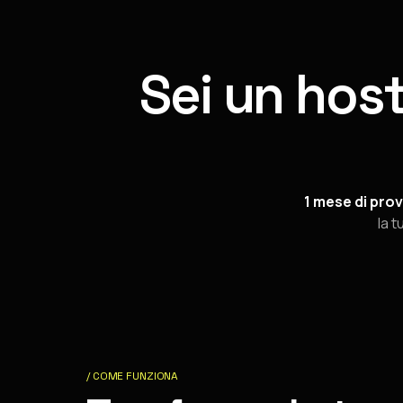
Sei un hos
1 mese di prov
la t
/ COME FUNZIONA