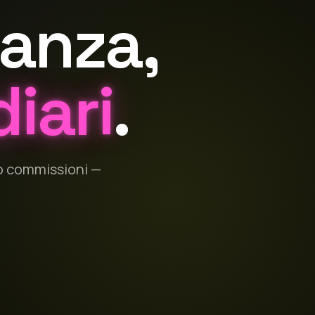
canza,
iari
.
ro commissioni —