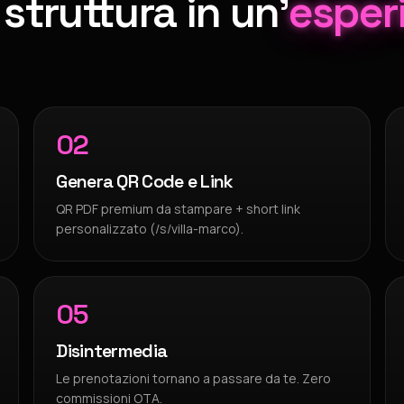
struttura in un'
esper
02
Genera QR Code e Link
QR PDF premium da stampare + short link
personalizzato (/s/villa-marco).
05
Disintermedia
Le prenotazioni tornano a passare da te. Zero
commissioni OTA.