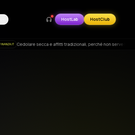
HostLab
HostClub
i
itti tradizionali, perché non serve la partita Iva oltre i tre immobili