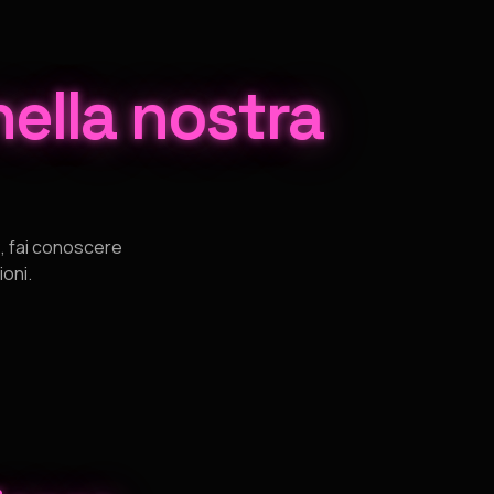
nella nostra
o, fai conoscere
ioni.