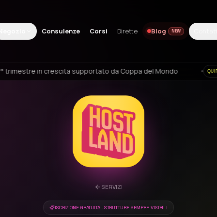
Negozio
Consulenze
Corsi
Dirette
Contatt
Blog
NEW
pportato da Coppa del Mondo
Cedolare secca e aff
QUIFINANZA.IT
SERVIZI
ISCRIZIONE GRATUITA · STRUTTURE SEMPRE VISIBILI