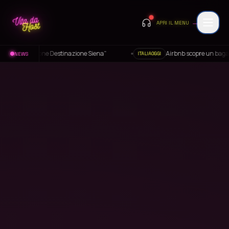
→
APRI IL MENU
e Siena”
Airbnb scopre un bagaglio di ricavi. Secondo trimestre 
NEWS
ITALIAOGGI