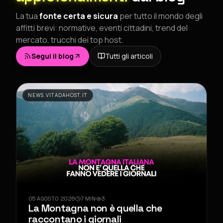
La tua
fonte certa e sicura
per tutto il mondo degli
affitti brevi: normative, eventi cittadini, trend del
mercato, trucchi dei top host.
Segui il blog
Tutti gli articoli
NEWS.VITADAHOST.IT
05 AGOSTO 2026
7
MIN
3
La Montagna non è quella che
raccontano i giornali