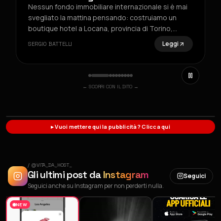
Nessun fondo immobiliare internazionale si è mai
svegliato la mattina pensando: costruiamo un
boutique hotel a Locana, provincia di Torino,
milleduecento anime, valle Orco, quella strada che
Leggi
SERGIO BATTELLI
d'inverno la spalano quando possono. Nessun
assessore ha mai tagliato un nastro davanti a
← SCORRI CON IL DITO →
▸ Vuoi mettere qui la pubblicità? Clicca qui
/ @VITA_DA_HOST_
Gli ultimi post da
Instagram
Seguici
Seguici anche su Instagram per non perderti nulla.
NEW