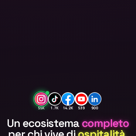
55K
1.7K
14.2K
539
900
Un ecosistema
completo
per chi vive di
ospitalità
.